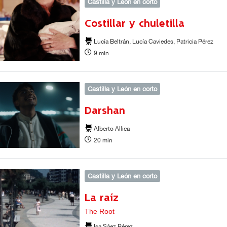
Castilla y León en corto
Costillar y chuletilla
Lucía Beltrán, Lucía Caviedes, Patricia Pérez
9 min
Castilla y León en corto
Darshan
Alberto Allica
20 min
Castilla y León en corto
La raíz
The Root
Isa Sáez Pérez