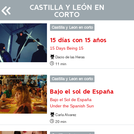
CASTILLA Y LEÓN EN
CORTO
Castilla y León en corto
15 días con 15 años
15 Days Being 15
Dacio de las Heras
11 min
Castilla y León en corto
Bajo el sol de España
Bajo el Sol de España
Under the Spanish Sun
Carla Alvarez
20 min